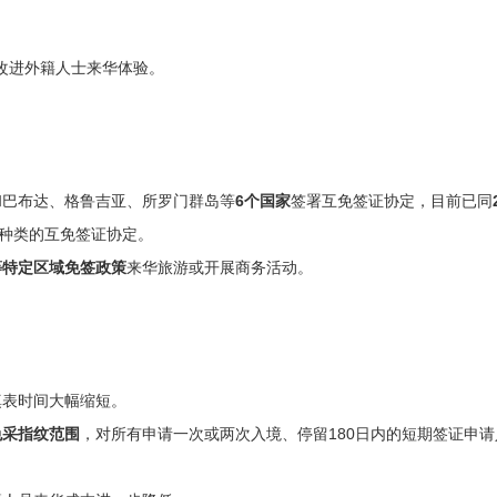
改进外籍人士来华体验。
和巴布达、格鲁吉亚、所罗门群岛等
6个国家
签署互免签证协定，目前已同
种类的互免签证协定。
等特定区域免签政策
来华旅游或开展商务活动。
填表时间大幅缩短。
免采指纹范围
，对所有申请一次或两次入境、停留180日内的短期签证申