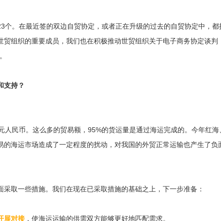
23个。在最近签的双边自贸协定，或者正在升级的过去的自贸协定中，
世贸组织的重要成员，我们也在积极推动世贸组织关于电子商务协定谈判
。
和支持？
亿元人民币。这么多的贸易额，95%的货运量是通过海运完成的。今年红
易的海运市场造成了一定程度的扰动，对我国的外贸正常运输也产生了负
面采取一些措施。我们在现在已采取措施的基础之上，下一步准备：
开展对接
，使海运运输的供需双方能够更好地匹配需求。