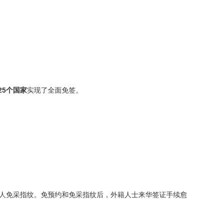
25个国家
实现了全面免签。
请人免采指纹。免预约和免采指纹后，外籍人士来华签证手续愈